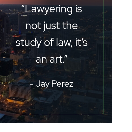
“Lawyering is
not just the
study of law, it’s
an art.”
- Jay Perez